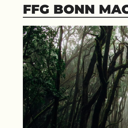
Skip
FFG BONN MA
to
content