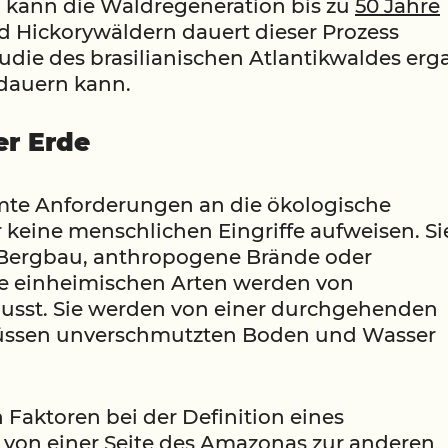
 kann die Waldregeneration bis zu
50 Jahre
 Hickorywäldern dauert dieser Prozess
tudie des brasilianischen Atlantikwaldes erg
 dauern kann.
er Erde
te Anforderungen an die ökologische
r keine menschlichen Eingriffe aufweisen. Si
 Bergbau, anthropogene Brände oder
re einheimischen Arten werden von
flusst. Sie werden von einer durchgehenden
ssen unverschmutzten Boden und Wasser
Faktoren bei der Definition eines
 von einer Seite des Amazonas zur anderen