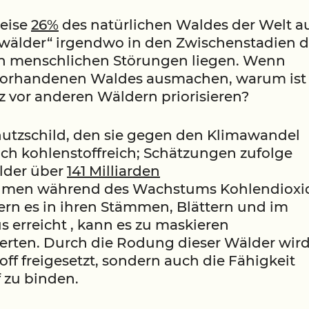
eise
26%
des natürlichen Waldes der Welt au
wälder“ irgendwo in den Zwischenstadien d
en menschlichen Störungen liegen. Wenn
 vorhandenen Waldes ausmachen, warum ist
z vor anderen Wäldern priorisieren?
chutzschild, den sie gegen den Klimawandel
ich kohlenstoffreich; Schätzungen zufolge
älder über
141 Milliarden
ehmen während des Wachstums Kohlendioxi
rn es in ihren Stämmen, Blättern und im
 erreicht , kann es zu maskieren
derten. Durch die Rodung dieser Wälder wir
ff freigesetzt, sondern auch die Fähigkeit
f zu binden.