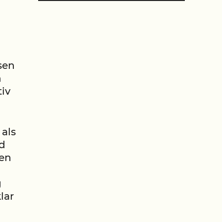
sen
n
tiv
 als
nd
ten
g
lar