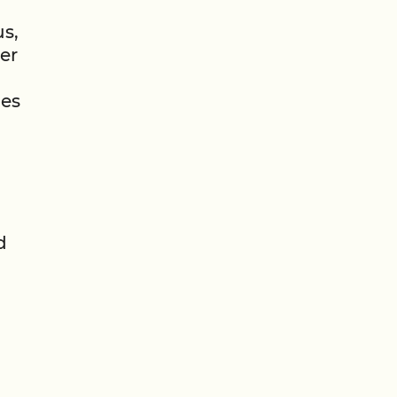
s,
er
 es
d
d