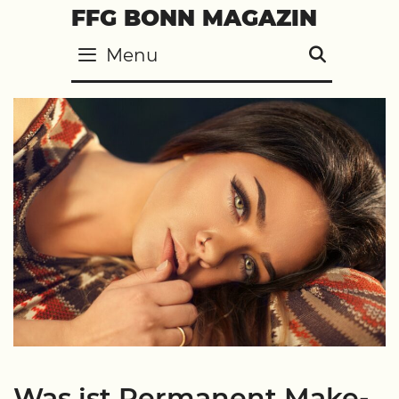
Skip
FFG BONN MAGAZIN
to
Menu
SEARC
content
Was ist Permanent Make-