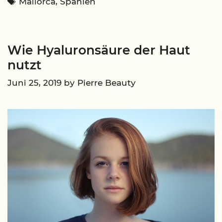
Tags
Mallorca
,
Spanien
Reise
wert
ist
Wie Hyaluronsäure der Haut
nutzt
Juni 25, 2019
by
Pierre Beauty