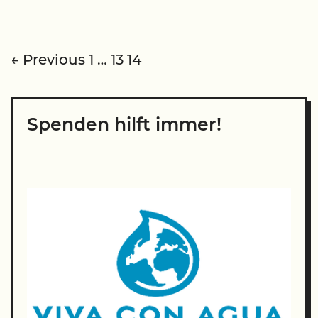
Glücksstein?
Post
← Previous
1
…
13
14
navigation
Spenden hilft immer!