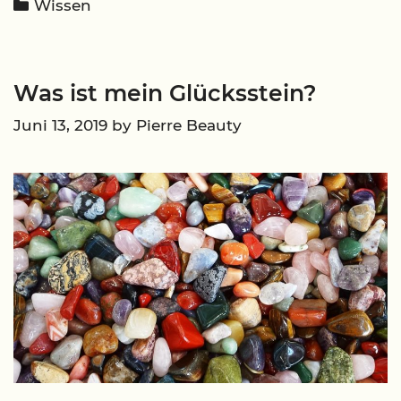
Categories
Wissen
Haut
nutzt
Was ist mein Glücksstein?
Juni 13, 2019
by
Pierre Beauty