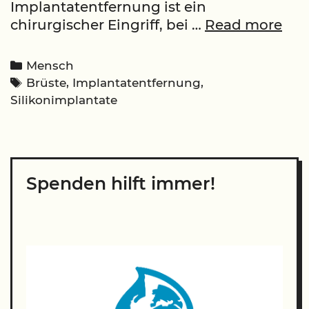
Implantatentfernung ist ein
Imp
chirurgischer Eingriff, bei …
Read more
Not
un
Categories
Mensch
Abl
Tags
Brüste
,
Implantatentfernung
,
Silikonimplantate
Spenden hilft immer!