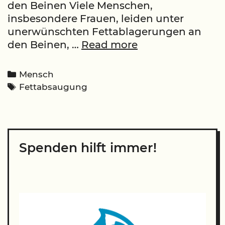
den Beinen Viele Menschen,
insbesondere Frauen, leiden unter
unerwünschten Fettablagerungen an
Fettabsaugung
den Beinen, …
Read more
an
den
Categories
Mensch
Beinen:
Tags
Fettabsaugung
Lösung
für
viele
Frauen
Spenden hilft immer!