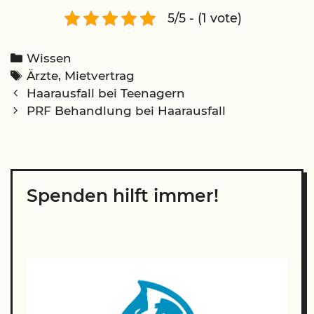
5/5 - (1 vote)
Categories
Wissen
Tags
Ärzte
,
Mietvertrag
Post
Haarausfall bei Teenagern
navigation
PRF Behandlung bei Haarausfall
Spenden hilft immer!