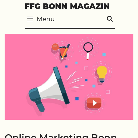
Skip
FFG BONN MAGAZIN
to
Menu
SEARC
content
Online Marketing Bonn