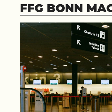
Skip
FFG BONN MA
to
content