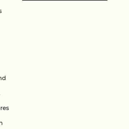
s
nd
t
res
n