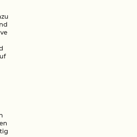
azu
und
ive
d
uf
n
gen
tig