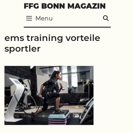
Skip
FFG BONN MAGAZIN
to
Menu
SEARC
content
ems training vorteile
sportler