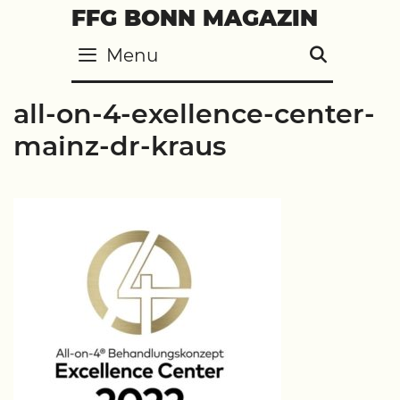
Skip
FFG BONN MAGAZIN
to
Menu
SEARC
content
all-on-4-exellence-center-
mainz-dr-kraus