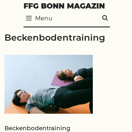
Skip
FFG BONN MAGAZIN
to
Menu
SEARC
content
Beckenbodentraining
Beckenbodentraining